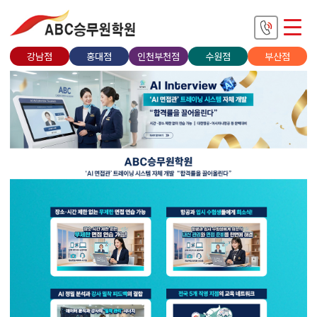
강남점
홍대점
인천부천점
수원점
부산점