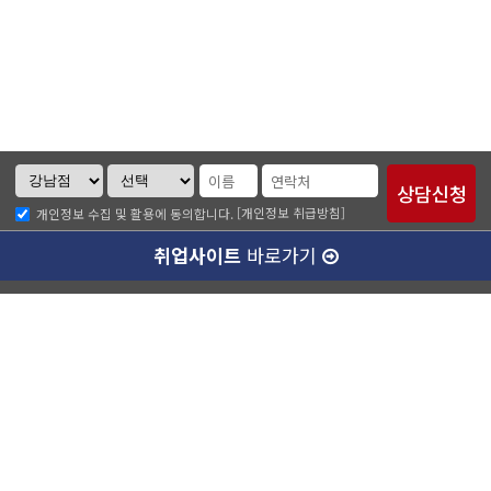
[개인정보 취급방침]
개인정보 수집 및 활용에 동의합니다.
취업사이트
바로가기
ABC소개
찾아오시는길
개인정보취급방침
이메일무단수집거부
수강료 안내
강남캠퍼스(본관)
ABC승무원학원 강남점
대표이사 :
양종훈
서울특별시 강남구 역삼동 727-8번지 운기빌딩 2층
대표전화 :
1600-4185
팩스번호 :
02-538-7501