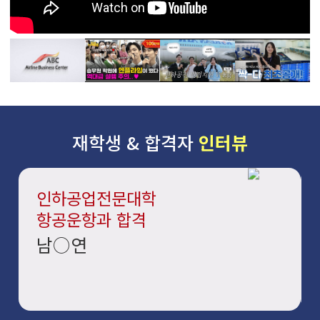
재학생 & 합격자
인터뷰
인하공업전문대학
항공운항과 합격
남○연