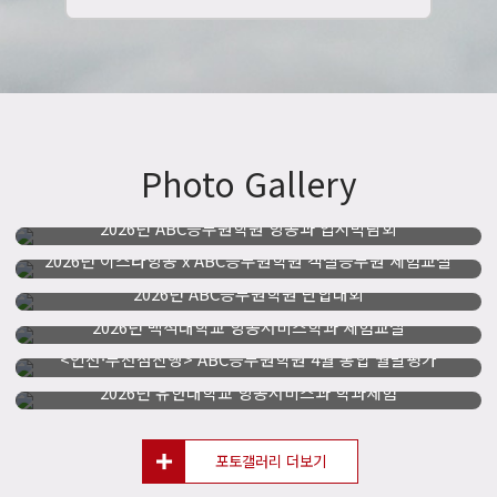
생각합니다.
인스타그램
★★★★★
학원에서 했던 모든 활동이 저를 성장시켜주었겠지만 모의면접이 가장 큰
도움이 되었던 것 같습니다. 하면 할수록 실력이 늘어 갈 것이라는
선생님들의 응원속에서 같은 꿈을 가진 친구들과 여러차례 모의면접에
임하며 부족한 점을 보완할 수 있었습니다. 선생님들께서 면접관의
시선에서 바라봐주시어 실제 면접장의 분위기나 방식들도 몸으로
홈페이지방문
★★★★★
익히는데 도움이 되었습니다. 이…
Photo Gallery
저는 모의면접 수업시간이 가장 도움이 많이 되었습니다. 처음
모의면접을 하였을 때 저는 말 한마디 조차 내뱉을 수 없었지만 선생님과
2026년 ABC승무원학원 항공과 입시박람회
같은 학원 친구들의 도움 덕분에 이제는 어떤 질문이든 대답할 준비가
되어있는 학생으로 성장 할 수 있었습니다. 또한 모의면접이 끝나면
2026년 이스타항공 x ABC승무원학원 객실승무원 체험교실
선생님들께서 한 명 한 명씩 긴 피드백을 주시며 저희가 더욱 더 전문적인
2026년 ABC승무원학원 단합대회
네이버 블로그
★★★★★
학생으로 성장 할 …
2026년 백석대학교 항공서비스학과 체험교실
선생님들과 가까이 소통이 가능하다는 점이 가장 큰 도움이 되었습니다.
수업 외에도 답변 수정이 필요하면 언제든지 카톡이나 연락으로 첨삭 해
<인천·부천점진행> ABC승무원학원 4월 통합 월말평가
주셨고 모의면접을 계속 봐 주셔서 제가 부족한 점을 고치는데 큰 도움이
되었습니다.
2026년 유한대학교 항공서비스과 학과체험
페이스북
★★★★★
여러 학원을 알아보던 중 한빛선생님과 상담을 하게 되었습니다. 학원
포토갤러리 더보기
수강생이 아님에도 담당 학생처럼 챙겨주시고 어려움 없이 항공과에