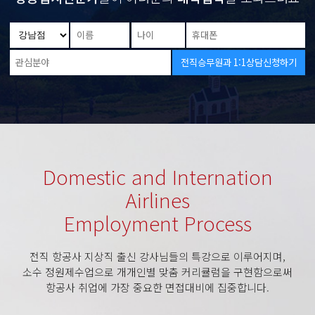
저는 아는 지인의 추천으로 다니게되었습니다 !! Abc의 장점인
소수정예와 담당선생님들이 계셔 밀착관리를 해주신게 저에게 가장 큰
도움이 되었습니다 또한 친구들끼리 스터디를 하며 서로 피드백을 해주고
선생님들이나 재학생분께서 한번씩 봐주셨습니다 !! 그 덕에 처음보다
많이 성장하게 되었습니당
인스타그램
★★★★★
이번에 수시1차 결과에서 좋은결과를 얻었습니다 정말 소수정예로
교육해주시고 학생관리 최고!!
지인추천
★★★★★
Domestic and Internation
여러 승무원학원을 알아보고 다니던중 제일 관리가 잘된다고 알고 있었고
다른 학원을 다니는 친구가 ABC를 강력하게 추천해주었습니다. 상담을
Airlines
진행하는 과정에서도 학원의 운영 체제가 제일 괜찮다고 생각
들었습니다.
Employment Process
홈페이지방문
★★★★★
전직 항공사 지상직 출신 강사님들의 특강으로 이루어지며,
저는 ABC 승무원 학원 부원장님께 상담을 받았었습니다. 상담 때
부원장님의 진정성과 자신감이 이 학원을 선택하는데 큰 영향을
소수 정원제수업으로 개개인별 맞춤 커리큘럼을 구현함으로써
주었습니다. 그리고 소수 정예라는 점이 매력적으로 다가와 선택하게
항공사 취업에 가장 중요한 면접대비에 집중합니다.
되었습니다. 처음 10명정도 학생들로 한 기수가 구성되어 모의면접과
수업을 같이하며 서로에게 피드백도 해주고 이 기회를 통해 소중한