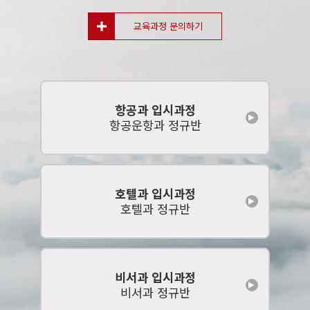
지인추천
★★★★★
인연들을 많이 만들 수 있었습니…
학교 같은반 친구의 추천으로 다니게 되었습니다 다른 학원과는 달리
교육과정 문의하기
소수정예 수업 이라는것과, 수강신청을 하여 수업을 듣는 방식이
아니라서 선택하게 되었습니다
네이버 블로그
★★★★★
서비스 직에 관심이 많던 저는 항공과나 호텔과를 가려면 면접을
항공과 입시과정
잘해야한다는 생각이 가장 컸던 것 같습니다. 알아보다 보니
항공운항과 정규반
ABC승무원을 알게 되었습니다. 종현쌤과 담당선생님분이 정말
친절하시고 소수정예 수업인 점과 입시에 대해서 하나하나 알려주시고
수업 시스템이 마음에 들어 선택하게 되었습니다.
네이버 블로그
★★★★★
인하공전이 제일 처음으로 면접을 보러 간 곳이었기 때문에 면접이
호텔과 입시과정
끝나고 당연히 아쉬움도 많고 부족한 점도 많았지만 면접을 본 그 순간에
호텔과 정규반
저를 최대한 어필하려고 노력했기 때문에 최초합이라는 좋은 결과를 받을
수 있었던 것 같습니다. 저를 담당해 주신 동민쌤 너무 감사합니당 ♥
인스타그램
★★★★★
늦게 준비한 만큼 저 하나를 봐줄 수 없는 수강신청제가 아닌 소수정예로
비서과 입시과정
수업하는 ABC승무원학원이 더욱더 저를 합격길로 이끌어 줄 수 있을
비서과 정규반
것이라고 생각했기 때문입니다. 매우 짧은 기간을 남기고 시작했지만
합격 할 수 있었던 이유는 담당 선생님의 세심한 개별 지도 덕이라고