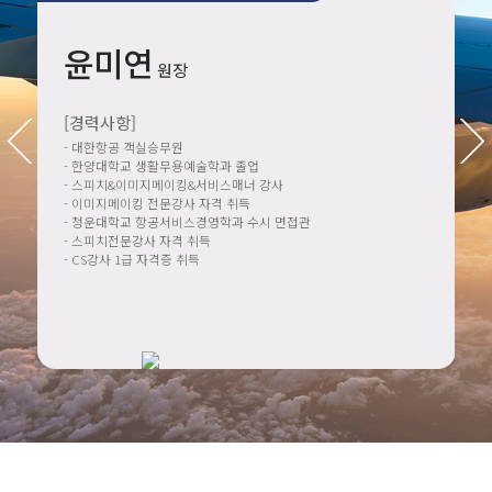
윤미연
원장
[경력사항]
- 대한항공 객실승무원
- 한양대학교 생활무용예술학과 졸업
- 스피치&이미지메이킹&서비스매너 강사
- 이미지메이킹 전문강사 자격 취득
- 청운대학교 항공서비스경영학과 수시 면접관
-
- 스피치전문강사 자격 취득
-
- CS강사 1급 자격증 취득