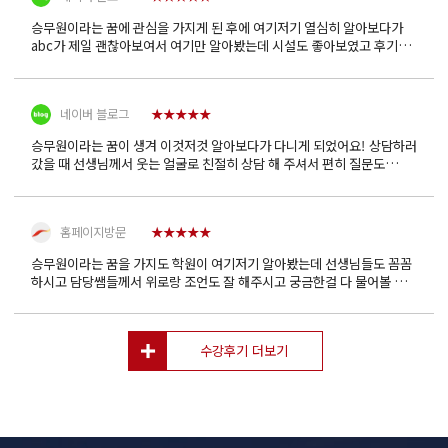
좋아서 상담 한번 받아보자! 해서 상담하러 갔었어요! 영어학원
수학학원이 아닌 학원 상담간건 처음이라 너무 떨리고 긴장되었는데 막상
가보니 생각보다 학원이 더 좋았고 선생님께서 너무 친절하게 해주셔서
네이버 블로그
★★★★★
긴장도 풀리고 더 오…
승무원이라는 꿈이 생겨 이것저것 알아보다가 다니게 되었어요! 상담하러
갔을 때 선생님께서 웃는 얼굴로 친절히 상담 해 주셔서 편히 질문도
하면서 상담 할 수 있었어요 커리큘럼도 체계적이고 반복수업까지 잘
챙겨줍니다! 학원 분위기도 완전 좋아요 정규수업은 물론이고
월말평가도 하고 방학때는 대학 교수님들이 오셔서 모의면접 보고
홈페이지방문
★★★★★
피드백도 주십니다 주…
승무원이라는 꿈을 가지도 학원이 여기저기 알아봤는데 선생님들도 꼼꼼
하시고 담당쌤들께서 위로랑 조언도 잘 해주시고 궁금한걸 다 물어볼 수
있어서 좋은거 같아요 후회는 없어요 앞으로 화이팅!
지인추천
★★★★★
메이저 항공과를 진학한 아는 언니의 추천으로 이 학원을 알게 되었어요
여러 곳 상담 받아 봤는데 abc가 가장 분위기도 좋고 커리큘럼도 좋아서
수강후기 더보기
등록했어요 열심히 다니고 있는 결과 담당 선생님은 물론 다른
선생님들도 너무 친절하시고 저의 입시에 대해서 많이 고민해 주시곤
합니다 더불어 선생님들과 재학생분들의 현실적인 조언이나 솔루션 등을
네이버 블로그
★★★★★
들을 수 있고 얻는…
제 오랜 꿈인 만큼 많은 승무원 학원을 혼자 발품팔아서 돌아다녔어요,,!