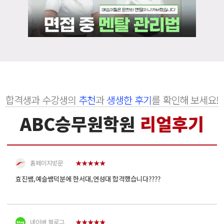
해주시는 것을 보고 잘 온거 같다고 생각했습니다!
홈페이지방문
★★★★★
다른 학원도 상담을 받아봤지만 여기가 가장 좋았어서 다녔는데 다른학원
갔으면 후회할번 했어요
네이버 블로그
★★★★★
승무원이 되기 위해 도움이 될 학원을 찾아보던 중 abc 승무원 학원을
합격생과 수강생의
추천
과
생생한 후기
를 확인해 보세요!
알게되었습니다. 소수정예로 수업이 이루어진다는 점이 적응하기도
편하고 더 잘 관리받을 수 있을 것 같아서 좋았고 그 점이 abc 학원을
선택하게 된 가장 큰 특징인 것 같아요. 첫 상담을 받으러 갔을 때 많이
ABC승무원학원
리얼후기
떨렸었는데 규리쌤이 정말 친절하고 자세하게 상담해주셔서 긴장도
홈페이지방문
★★★★★
풀렸고 제가 질…
효진쌤,예슬쌤덕분에 한서대,연성대 합격했습니다????
네이버 블로그
★★★★★
승무원이라는 꿈에 관심을 가지게 된 후에 여기저기 열심히 알아보다가
abc가 제일 괜찮아보여서 여기만 알아봤는데 시설도 좋아보였고 후기도