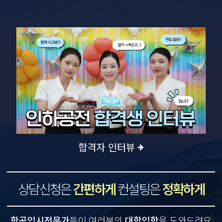
그러면서 상담도 많이 받고 선생님들과의 이야기도 많이 들었는데
abc승무원학원은 그냥 여기다라는 느낌을 주게끔해준 학원이었어요!
선생님들의 세세한 관심과 친밀도, 그리고 수강생들을 위한 개인
커리큘럼과 조언들은 힘든 입시를 보내고 있는 저한테는 샘물이
네이버 블로그
★★★★★
되어주어요! 아직 입시에 힘쓰고…
어느학원을 다녀야할지 고민하던중 네이버에 검색하다가
알게되었습니다. 알게된 후 상담을 받게 되었고 상담을 정말 친절하게
설명해주셨고 소수정예라는 점이 가장 이끌려 다니게 되었습니다.
담당선생님이 계서 항상 편하게 상담하고 첨삭받을수 있다는 점이 너무
좋은 장점이라고생각합니다. 또 선생님들께서 관리와 학생 한명한명에게
네이버 블로그
★★★★★
관심이 있으시다는 점에서 좋다는 생각이 …
학원 어디 다녀야할지 고민이 많았을 때 네이버에 쳐보고 제일 유명하고
후기도 좋고 다들 추천하길래 상담 한 번 받아볼까 싶어서 받았는데 너무
좋아서 다니게 됐습니다!! 선생님 너무 친절하세요 특히 담당 쌤이 계셔서
편하게 궁금한 거 이것저것 여쭤볼 수 있어서 좋아요
합격자 인터뷰
지인추천
★★★★★
아는 선배의 추천으로 다니게 되었습니다. 또 많은 승무원 학원들을
상담해봤지만 그 중에서 abc 승무원 학원을 고르게 된 이유는 소수정예로
상담신청은
간편하게
컨설팅은
정확하게
이루어져 있다는 점이 가장 큽니당. 소수정예로 수업이 진행되기 때문에
선생님들과 더 교류할 수 있고, 재학생분들이 오셔서 모의면접을
봐주시며 피드백도 주시기 때문에 실력 향상에 매우 도움이 되었습니다 !
지인추천
★★★★★
꼭 좋은 결과 …
항공입시전문가
들이 여러분의
대학입학
을 도와드려요