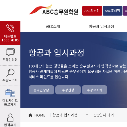
ABC
강남점
ABC
홍대점
ABC소개
항공과 입시과정
대표번호
1600-4185
항공과 입시과정
온라인상담
100대 1의 높은 경쟁률을 보이는 승무원고시에 합격생으로 남는
항공사 관계자들에 따르면 승무원에게 요구되는 자질은 아름다운 
서비스 마인드를 뽑습니다.
수강료조회
온라인상담
수강신청
수강료조회
취업사이트
바로가기
HOME
항공과 입시과정
1:1입시 과외
합격후기