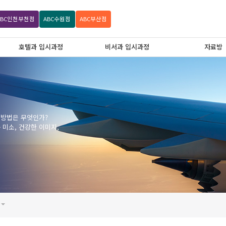
ABC
인천부천점
ABC
수원점
ABC
부산점
호텔과 입시과정
비서과 입시과정
자료방
 방법은 무엇인가?
미소, 건강한 이미지,