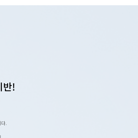
비반!
다.
이