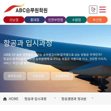
강남점
홍대점
인천부천점
수원점
부산점
항공과 입시과정
100대 1의 높은 경쟁률을 보이는 승무원고시에 합격생으로 남는 방법은 무엇인가?
항공사 관계자들에 따르면 승무원에게 요구되는 자질은 아름다운 미소, 건강한 이미지,
서비스 마인드를 뽑습니다.
온라인상담
수강신청
수강료조회
HOME
항공과 입시과정
항공경영과 정규반