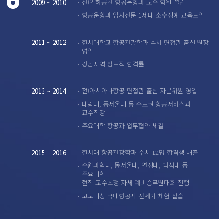
전)인하공전 항공운항과 교수 학원 설립
2009 ~ 2010
항공운항과 입시전문 1세대 소수정예 교육도입
한서대학교 항공관광학과 수시 면접관 출신 원장
2011 ~ 2012
영입
강남지역 압도적 합격률
전)아시아나항공 면접관 출신 자문위원 영입
2013 ~ 2014
대림대, 동서울대 등 수도권 항공서비스과
교수직강
주요대학 항공과 업무협약 체결
한서대 항공관광학과 수시 12명 합격생 배출
2015 ~ 2016
수원과학대, 동서울대, 연성대, 백석대 등
주요대학
현직 교수초청 자체 예비승무원대회 진행
고교대상 국내항공사 전세기 체험 실습