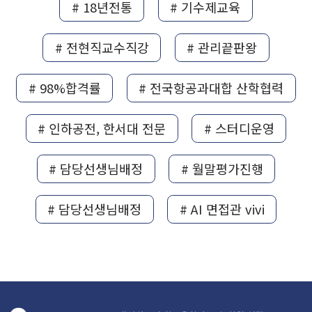
# 18년전통
# 기수제교육
# 전현직교수직강
# 관리끝판왕
# 98%합격률
# 전국항공과대합 산학협력
# 인하공전, 한서대 전문
# 스터디운영
# 담당선생님배정
# 월말평가진행
# 담당선생님배정
# AI 면접관 vivi