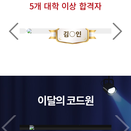
5개 대학 이상 합격자
김○인
이달의 코드원
성남 분당대진고
이○영