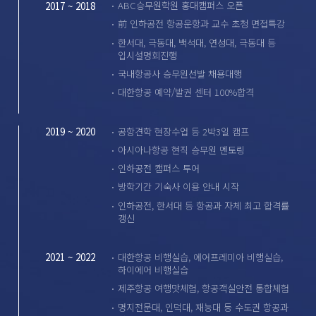
ABC승무원학원 홍대캠퍼스 오픈
2017 ~ 2018
前 인하공전 항공운항과 교수 초청 면접특강
한서대, 극동대, 백석대, 연성대, 극동대 등
입시설명회진행
국내항공사 승무원선발 채용대행
대한항공 예약/발권 센터 100%합격
공항견학 현장수업 등 2박3일 캠프
2019 ~ 2020
아시아나항공 현직 승무원 멘토링
인하공전 캠퍼스 투어
방학기간 기숙사 이용 안내 시작
인하공전, 한서대 등 항공과 자체 최고 합격률
갱신
대한항공 비행실습, 에어프레미아 비행실습,
2021 ~ 2022
하이에어 비행실습
제주항공 여행맛체험, 항공객실안전 통합체험
명지전문대, 인덕대, 재능대 등 수도권 항공과