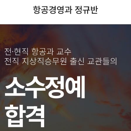
항공경영과 정규반
전·현직 항공과 교수
전직 지상직승무원 출신 교관들의
소수정예
합격