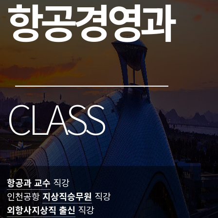
항공경영과
CLASS
항공과 교수
직강
인천공항
지상직승무원
직강
외항사지상직 출신
직강