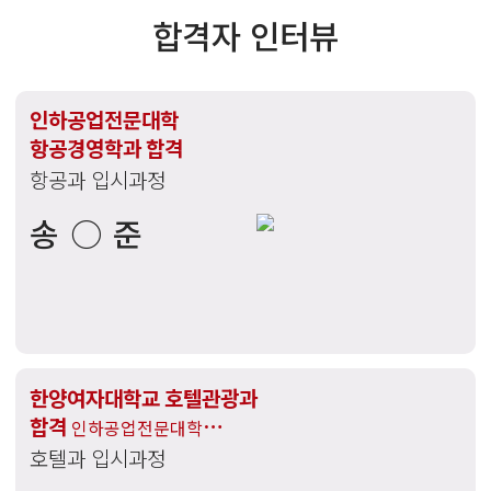
합격자 인터뷰
인하공업전문대학
항공경영학과 합격
항공과 입시과정
송○준
한양여자대학교 호텔관광과
합격
인하공업전문대학
호텔과 입시과정
호텔경영학과 합격