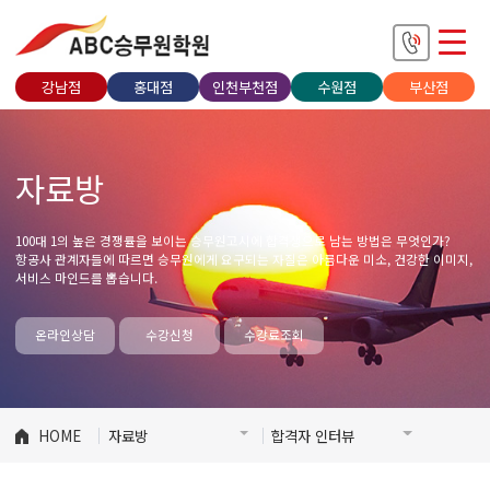
강남점
홍대점
인천부천점
수원점
부산점
자료방
100대 1의 높은 경쟁률을 보이는 승무원고시에 합격생으로 남는 방법은 무엇인가?
항공사 관계자들에 따르면 승무원에게 요구되는 자질은 아름다운 미소, 건강한 이미지,
서비스 마인드를 뽑습니다.
온라인상담
수강신청
수강료조회
HOME
자료방
합격자 인터뷰