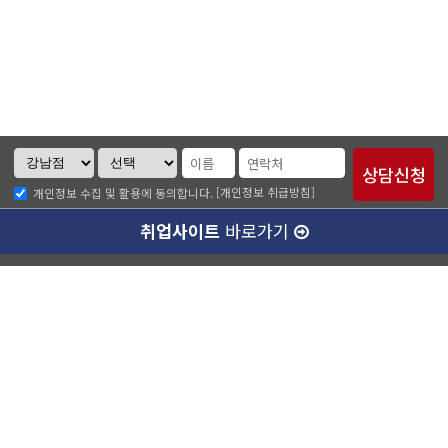
[개인정보 취급방침]
개인정보 수집 및 활용에 동의합니다.
취업사이트
바로가기
ABC소개
찾아오시는길
개인정보취급방침
이메일무단수집거부
수강료 안내
강남캠퍼스(본관)
ABC승무원학원 강남점
대표이사 :
양종훈
서울특별시 강남구 역삼동 727-8번지 운기빌딩 2층
대표전화 :
1600-4185
팩스번호 :
02-538-7501